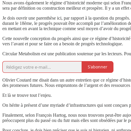
Nous avons également le régime d’historicité moderne qui selon François 
sera par définition ou construction meilleur et prospère. Il y a un effet
Je dois ouvrir une parenthèse ici, par rapport à la question du progrès.
durant le 18ème, le progrès pouvait être accompli par l’amélioration 
en mettant en avant la technique comme seul moyen d’avoir du progrè
Cette nouvelle conception du progrès ainsi que ce régime d’historicit
vers l’avant et pour se faire on a besoin de progrès technologique.
Circular Metabolism est une publication soutenue par les lecteurs. Po
S'abonner
Olivier Coutard me disait dans un autre entretien que ce régime d’histor
des promesses futures. Nous empruntons de l’argent et des ressources p
Et là se trouve tout l’enjeu.
On hérite à présent d’une myriade d’infrastructures qui sont conçues p
Finalement, selon François Hartog, nous nous trouvons peut-être aujour
préoccupent plus du passé ou du futr mais elles sont obsédées par le p
Pour conclure, je dois bien préciser que je suis ni historien, ni anthr