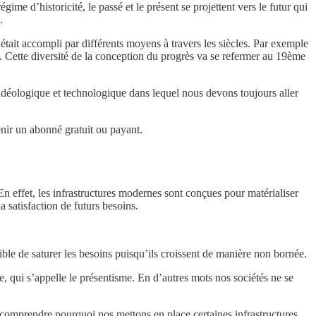
me d’historicité, le passé et le présent se projettent vers le futur qui
.
 était accompli par différents moyens à travers les siècles. Par exemple
. Cette diversité de la conception du progrès va se refermer au 19ème
idéologique et technologique dans lequel nous devons toujours aller
enir un abonné gratuit ou payant.
 En effet, les infrastructures modernes sont conçues pour matérialiser
 satisfaction de futurs besoins.
ble de saturer les besoins puisqu’ils croissent de manière non bornée.
, qui s’appelle le présentisme. En d’autres mots nos sociétés ne se
ur comprendre pourquoi nos mettons en place certaines infrastructures,