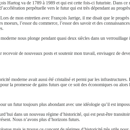
Hartog va de 1789 à 1989 et qui est cette fois-ci futuriste. Dans ce régi
 d’accélération perpétuelle vers le futur qui est très dépendant au progrès
 Lors de mon entretien avec François Jarrige, il me disait que le progrès
des moeurs, l’essor du commerce, l’essor des savoir et des connaissances
s.
é moderne nous plonge pendant quasi deux siècles dans un verrouillage 
ur recevoir de nouveaux posts et soutenir mon travail, envisagez de dev
icité moderne avait aussi été cristalisé et permi par les infrastructures.
our la promesse de gains futurs que ce soit des économiques ou alors la
our un futur toujours plus abondant avec une idéologie qu’il est impossi
d’hui dans un nouveau régime d’historicité, qui est peut-être transitoire
résent. Nous n’avons plus d’horizons futurs.
opologue mais je trouve ce concept de régimes d’historicité très utile po