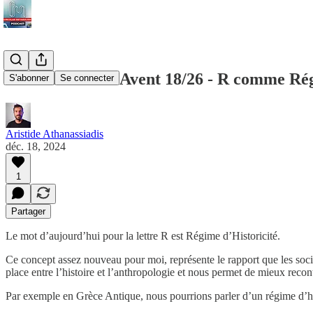
Calendrier de l'Avent 18/26 - R comme Rég
S'abonner
Se connecter
Aristide Athanassiadis
déc. 18, 2024
1
Partager
Le mot d’aujourd’hui pour la lettre R est Régime d’Historicité.
Ce concept assez nouveau pour moi, représente le rapport que les sociét
place entre l’histoire et l’anthropologie et nous permet de mieux recont
Par exemple en Grèce Antique, nous pourrions parler d’un régime d’histo