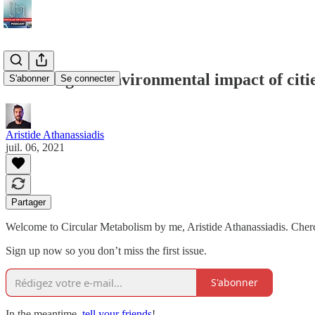
Reducing the environmental impact of cities
S'abonner
Se connecter
Aristide Athanassiadis
juil. 06, 2021
Partager
Welcome to Circular Metabolism by me, Aristide Athanassiadis. Cherch
Sign up now so you don’t miss the first issue.
S'abonner
In the meantime,
tell your friends
!