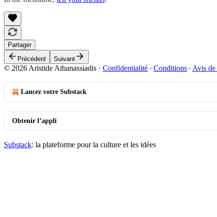
Partager
Précédent
Suivant
© 2026 Aristide Athanassiadis
·
Confidentialité
∙
Conditions
∙
Avis de 
Lancez votre Substack
Obtenir l’appli
Substack
: la plateforme pour la culture et les idées