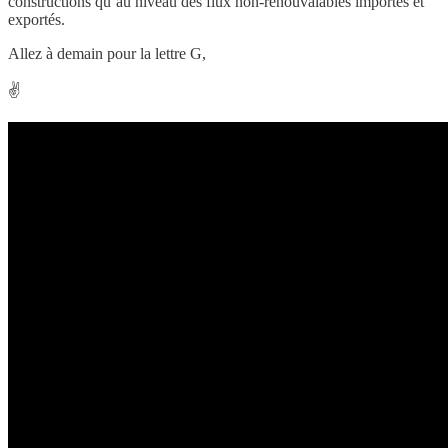
constructions qu’au niveau des flux non-renouvalables importés et
exportés.
Allez à demain pour la lettre G,
✌️