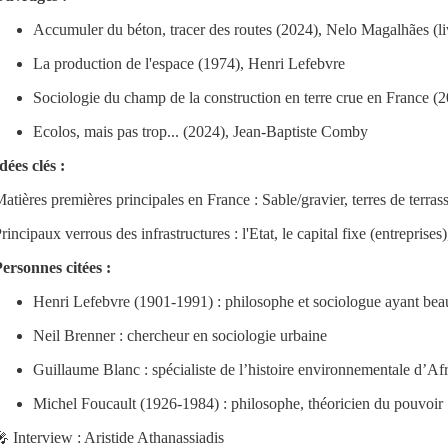
Accumuler du béton, tracer des routes (2024), Nelo Magalhães (livr
La production de l'espace (1974), Henri Lefebvre
Sociologie du champ de la construction en terre crue en France (2
Ecolos, mais pas trop... (2024), Jean-Baptiste Comby
dées clés :
atières premières principales en France : Sable/gravier, terres de terr
rincipaux verrous des infrastructures : l'Etat, le capital fixe (entreprise
ersonnes citées :
Henri Lefebvre (1901-1991) : philosophe et sociologue ayant bea
Neil Brenner : chercheur en sociologie urbaine
Guillaume Blanc : spécialiste de l’histoire environnementale d’Af
Michel Foucault (1926-1984) : philosophe, théoricien du pouvoir
 Interview : Aristide Athanassiadis