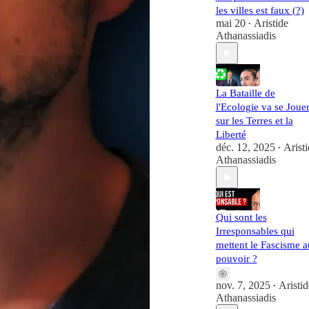
les villes est faux (?)
mai 20
Aristide
•
Athanassiadis
La Bataille de
l'Ecologie va se Joue
sur les Terres et la
Liberté
déc. 12, 2025
Aristi
•
Athanassiadis
Qui sont les
Irresponsables qui
mettent le Fascisme a
pouvoir ?
nov. 7, 2025
Aristid
•
Athanassiadis