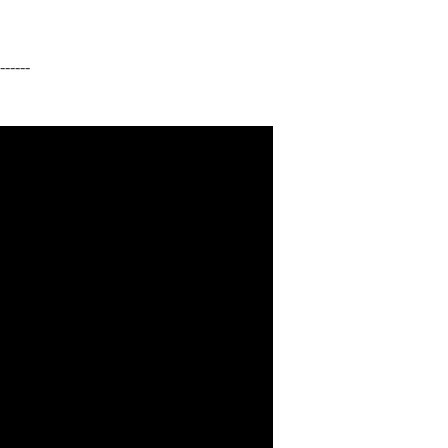
------