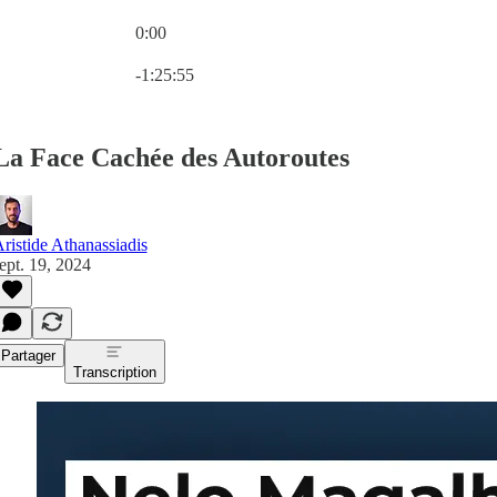
0:00
Heure actuelle: 0:00 / Temps total: -1:25:55
-1:25:55
La Face Cachée des Autoroutes
ristide Athanassiadis
ept. 19, 2024
Partager
Transcription