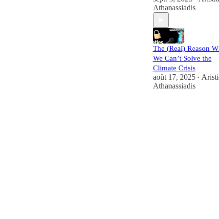
Athanassiadis
The (Real) Reason 
We Can’t Solve the
Climate Crisis
août 17, 2025
Arist
•
Athanassiadis