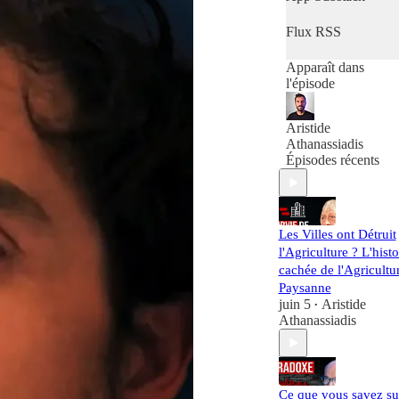
environnemental
d’une manière
Flux RSS
systémique, juste et
contextualisée. Ce
Apparaît dans
podcast est produit
l'épisode
par Aristide
Athanassiadis
membre et co-
Aristide
fondateur de
Athanassiadis
Metabolism of Citie
Épisodes récents
Les Villes ont Détruit
l'Agriculture ? L'histo
cachée de l'Agricultu
Paysanne
juin 5
Aristide
•
Athanassiadis
Ce que vous savez su