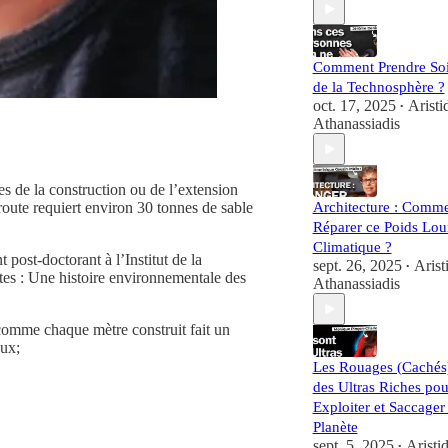
Comment Prendre So
de la Technosphère ?
oct. 17, 2025
Aristi
•
Athanassiadis
es de la construction ou de l’extension
route requiert environ 30 tonnes de sable
Architecture : Comm
Réparer ce Poids Lou
Climatique ?
 post-doctorant à l’Institut de la
sept. 26, 2025
Arist
•
tes : Une histoire environnementale des
Athanassiadis
comme chaque mètre construit fait un
eux;
Les Rouages (Cachés
des Ultras Riches pou
Exploiter et Saccager 
Planète
sept. 5, 2025
Aristi
•