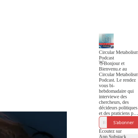
Circular Metabolis
Podcast
👋Bonjour et
Bienvenu.e au
Circular Metabolis
Podcast. Le rendez
vous bi-
hebdomadaire qui
interviewe des
chercheurs, des
décideurs politiques
et des praticiens pou
mieux comprendre l
S'abonner
métabolisme de nos
villes et comment
Écoutez sur
réduire leur impact
App Substack