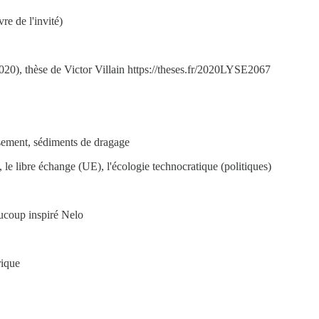
e de l'invité)
020), thèse de Victor Villain https://theses.fr/2020LYSE2067
assement, sédiments de dragage
s), le libre échange (UE), l'écologie technocratique (politiques)
ucoup inspiré Nelo
rique