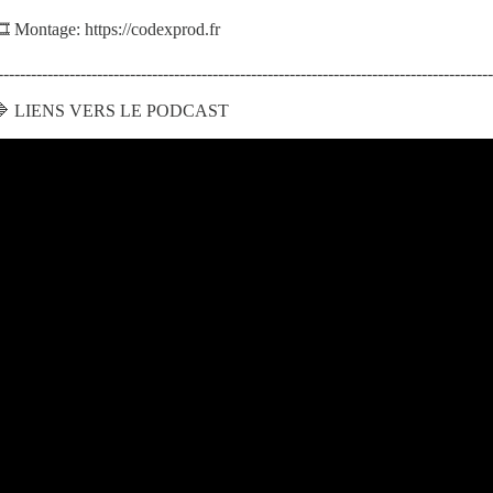
️ Montage: https://codexprod.fr
------------------------------------------------------------------------------------------
🔷 LIENS VERS LE PODCAST